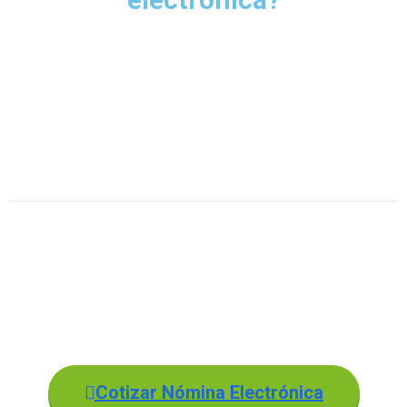
En Teleinte ofrecemos soluciones
modulares para facturación electrónica,
gestión humana y
nómina electrónica
,
CRM-Ventas, sitio web, comercio
electrónico, compras, inventarios,
proyectos, contabilidad, entre otros
*Bajo la
resolución No. 151 del 10 de diciembre de 2021
, se
amplió el plazo para que los responsables que tengan hasta diez
(10) empleados puedan realizar la implementación del
documento soporte de pago de nómina electrónica hasta
los primeros (10) días del mes de marzo
.
Cotizar Nómina Electrónica